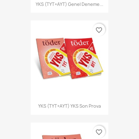
YKS (TYT+AYT) Genel Deneme...
favorite_border
YKS (TYT+AYT) YKS Son Prova
favorite_border