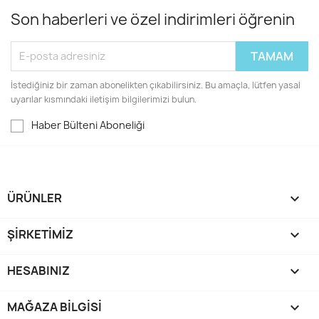
Son haberleri ve özel indirimleri öğrenin
İstediğiniz bir zaman abonelikten çıkabilirsiniz. Bu amaçla, lütfen yasal
uyarılar kısmındaki iletişim bilgilerimizi bulun.
Haber Bülteni Aboneliği
ÜRÜNLER

ŞIRKETIMIZ

HESABINIZ

MAĞAZA BILGISI
keyboard_arrow_down