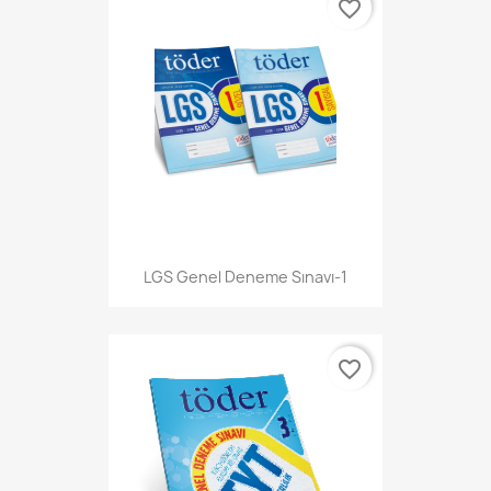
favorite_border
LGS Genel Deneme Sınavı-1
favorite_border