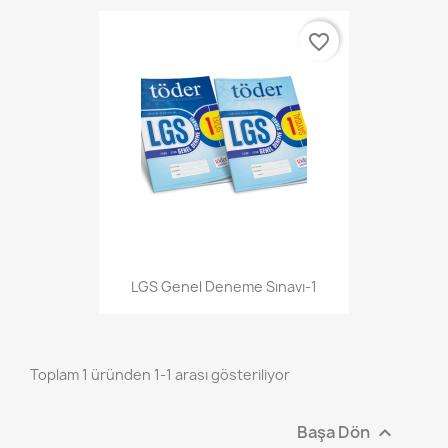
favorite_border
LGS Genel Deneme Sınavı-1
Toplam 1 üründen 1-1 arası gösteriliyor
Başa Dön
